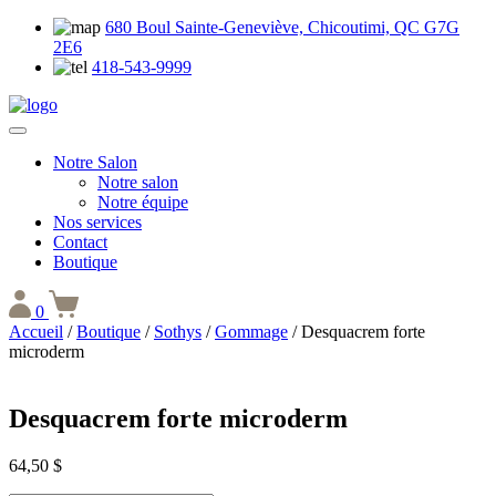
680 Boul Sainte-Geneviève, Chicoutimi, QC G7G
2E6
418-543-9999
Notre Salon
Notre salon
Notre équipe
Nos services
Contact
Boutique
0
Accueil
/
Boutique
/
Sothys
/
Gommage
/ Desquacrem forte
microderm
Desquacrem forte microderm
64,50
$