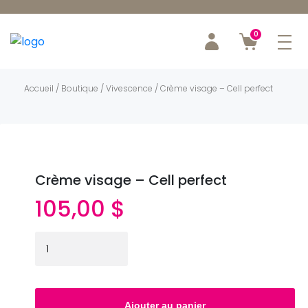
0
Accueil
/
Boutique
/
Vivescence
/ Crème visage – Cell perfect
Crème visage – Cell perfect
105,00
$
quantité
de
Crème
visage
Ajouter au panier