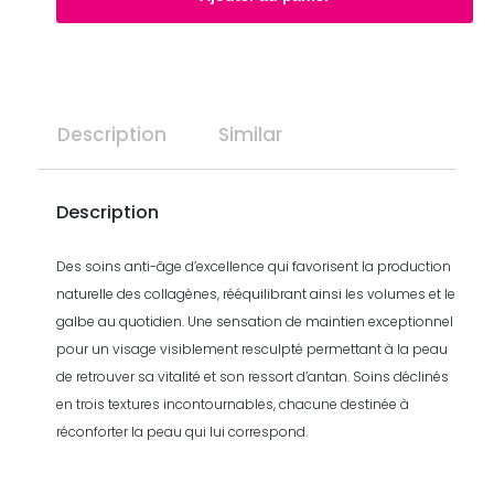
-
Cell
perfect
Description
Similar
Description
Des soins anti-âge d’excellence qui favorisent la production
naturelle des collagènes, rééquilibrant ainsi les volumes et le
galbe au quotidien. Une sensation de maintien exceptionnel
pour un visage visiblement resculpté permettant à la peau
de retrouver sa vitalité et son ressort d’antan. Soins déclinés
en trois textures incontournables, chacune destinée à
réconforter la peau qui lui correspond.